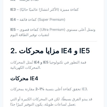
– كفاءة مميزة (الأكثر انتشارًا عالميًا حاليًا)
IE3
– كفاءة فائقة (Super Premium)
IE4
– كفاءة قصوى (Ultra Premium) وتمثل أعلى مستوى
IE5
لتقنيات توفير الطاقة اليوم
2. مزايا محركات IE4 و IE5
قمة التطور في تكنولوجيا
IE4 و IE5
تُمثل المحركات
المحركات الكهربائية.
محركات IE4
مقارنة بمحركات IE3.
تحقق كفاءة أعلى بنسبة
%1–2
قد يبدو الفرق بسيطًا، لكن في المحركات الكبيرة أو التي
تعمل لساعات طويلة، يكون التوفير كبيرًا جدًا.