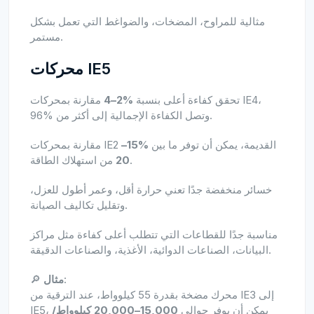
مثالية للمراوح، المضخات، والضواغط التي تعمل بشكل
مستمر.
محركات IE5
تحقق كفاءة أعلى بنسبة
%2–4
مقارنة بمحركات IE4،
وتصل الكفاءة الإجمالية إلى أكثر من %96.
مقارنة بمحركات IE2 القديمة، يمكن أن توفر ما بين
%15–
من استهلاك الطاقة.
20
خسائر منخفضة جدًا تعني حرارة أقل، وعمر أطول للعزل،
وتقليل تكاليف الصيانة.
مناسبة جدًا للقطاعات التي تتطلب أعلى كفاءة مثل مراكز
البيانات، الصناعات الدوائية، الأغذية، والصناعات الدقيقة.
:
مثال
🔎
محرك مضخة بقدرة 55 كيلوواط، عند الترقية من IE3 إلى
IE5، يمكن أن يوفر حوالي
15,000–20,000 كيلوواط/