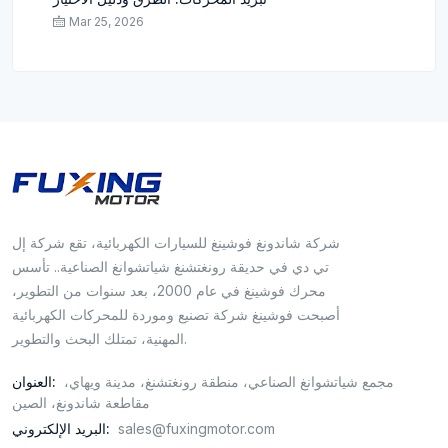
Mar 25, 2026
شركة شاندونغ فوشينغ للسيارات الكهربائية، تقع شركة إل
تي دي في حديقة رونغتشنغ شياتشوانغ الصناعية.. تأسس
محرك فوشينغ في عام 2000، بعد سنوات من التطوير،
أصبحت فوشينغ شركة تصنيع وموردة للمحركات الكهربائية
المهنية، تمتلك البحث والتطوير.
مجمع شياتشوانغ الصناعي، منطقة رونغتشنغ، مدينة ويهاي،
العنوان:
مقاطعة شاندونغ، الصين
sales@fuxingmotor.com
البريد الإلكتروني: