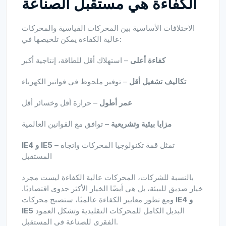
الكفاءة هي مستقبل الصناعة
الاختلافات الأساسية بين المحركات القياسية والمحركات
عالية الكفاءة يمكن تلخيصها في:
كفاءة أعلى
– استهلاك أقل للطاقة، إنتاجية أكبر
تكاليف تشغيل أقل
– توفير ملحوظ في فواتير الكهرباء
عمر أطول
– حرارة أقل وخسائر أقل
مزايا بيئية وتشريعية
– توافق مع القوانين العالمية
– تمثل قمة تكنولوجيا المحركات واتجاه
IE4 و IE5
المستقبل
بالنسبة للشركات، المحركات عالية الكفاءة ليست مجرد
خيار صديق للبيئة، بل هي أيضًا الخيار الأكثر جدوى اقتصاديًا.
IE4 و
ومع تطور معايير الكفاءة عالميًا، ستصبح محركات
البديل الكامل للمحركات التقليدية وتشكل العمود
IE5
الفقري للصناعة في المستقبل.