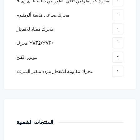
محرك غير متزامن ثلاثي الطور من سلسلة آي إي 4
1
محرك صناعي قذيفة ألومنيوم
1
محرك مضاد للانفجار
1
محرك YVF2(YVP)
1
موتور الكبح
1
محرك مقاومة للانفجار بتردد متغير السرعة
1
المنتجات الشعبية