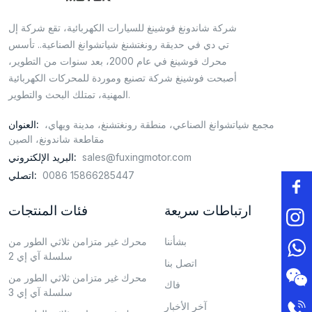
شركة شاندونغ فوشينغ للسيارات الكهربائية، تقع شركة إل
تي دي في حديقة رونغتشنغ شياتشوانغ الصناعية.. تأسس
محرك فوشينغ في عام 2000، بعد سنوات من التطوير،
أصبحت فوشينغ شركة تصنيع وموردة للمحركات الكهربائية
المهنية، تمتلك البحث والتطوير.
مجمع شياتشوانغ الصناعي، منطقة رونغتشنغ، مدينة ويهاي،
العنوان:
مقاطعة شاندونغ، الصين
sales@fuxingmotor.com
البريد الإلكتروني:
0086 15866285447
اتصلي:
ارتباطات سريعة
فئات المنتجات
بشأننا
محرك غير متزامن ثلاثي الطور من
سلسلة آي إي 2
اتصل بنا
محرك غير متزامن ثلاثي الطور من
فاك
سلسلة آي إي 3
آخر الأخبار