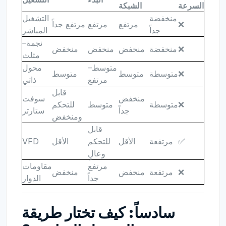
السرعة
الشبكة
منخفضة
التشغيل
❌
مرتفع
مرتفع
مرتفع جداً
جداً
المباشر
نجمة–
❌
منخفضة
منخفض
منخفض
منخفض
مثلث
متوسط–
محول
❌
متوسطة
متوسط
متوسط
مرتفع
ذاتي
قابل
منخفض
سوفت
❌
متوسطة
متوسط
للتحكم
جداً
ستارتر
ومنخفض
قابل
✅
مرتفعة
الأقل
للتحكم
الأقل
VFD
وعالٍ
مرتفع
مقاومات
❌
مرتفعة
منخفض
منخفض
جداً
الدوار
سادساً: كيف تختار طريقة