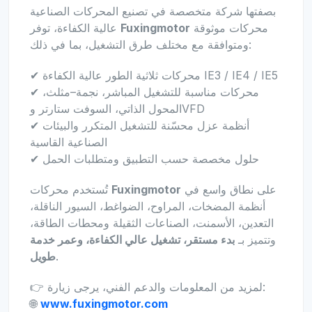
بصفتها شركة متخصصة في تصنيع المحركات الصناعية
محركات موثوقة
Fuxingmotor
عالية الكفاءة، توفر
ومتوافقة مع مختلف طرق التشغيل، بما في ذلك:
✔ محركات ثلاثية الطور عالية الكفاءة IE3 / IE4 / IE5
✔ محركات مناسبة للتشغيل المباشر، نجمة–مثلث،
المحول الذاتي، السوفت ستارتر وVFD
✔ أنظمة عزل محسّنة للتشغيل المتكرر والبيئات
الصناعية القاسية
✔ حلول مخصصة حسب التطبيق ومتطلبات الحمل
على نطاق واسع في
Fuxingmotor
تُستخدم محركات
أنظمة المضخات، المراوح، الضواغط، السيور الناقلة،
التعدين، الأسمنت، الصناعات الثقيلة ومحطات الطاقة،
وتتميز بـ
بدء مستقر، تشغيل عالي الكفاءة، وعمر خدمة
.
طويل
👉 لمزيد من المعلومات والدعم الفني، يرجى زيارة:
🌐
www.fuxingmotor.com