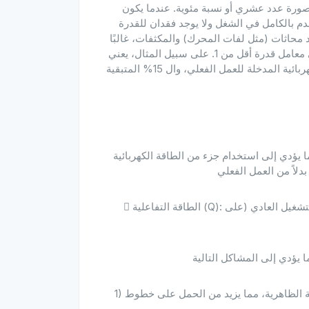
يُعبَّر عنه عادةً في صورة عدد عشري أو نسبة مئوية. عندما يكون
بية يُستخدم بالكامل في الشغل ولا يوجد فقدان للقدرة
ود محاثات (مثل لفات المحرك) والمكثفات، غالبًا
ما يكون هناك فرق في الطور بين التيار والجهد، مما يؤدي إلى معامل قدرة أقل من 1. على سبيل المثال، يعني
معامل القدرة 0.85 أن المحرك يستخدم 85% من الطاقة الكهربائية المدخلة للعمل الفعلي، وال 15% المتبقية
مما يؤدي إلى استخدام جزء من الطاقة الكهربائية
 الطاقة التفاعلية (Q): لا تنتج ناتجًا ميكانيكيًا، ولكنها ضرورية للمحرك للحفاظ على التشغيل العادي (على
1) انخفاض كفاءة النقل: تحتاج الشبكة إلى نقل المزيد من الطاقة الظاهرية، مما يزيد من الحمل على خطوط