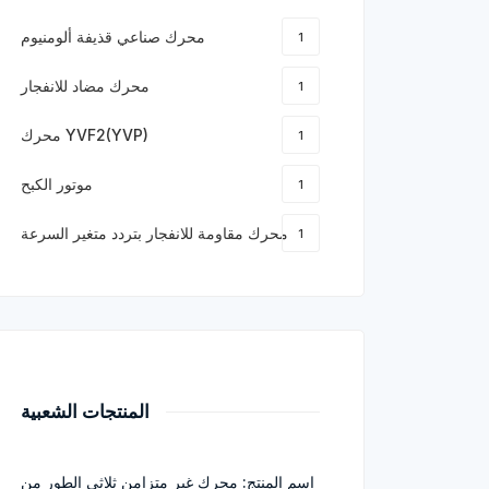
محرك صناعي قذيفة ألومنيوم
1
محرك مضاد للانفجار
1
محرك YVF2(YVP)
1
موتور الكبح
1
محرك مقاومة للانفجار بتردد متغير السرعة
1
المنتجات الشعبية
اسم المنتج: محرك غير متزامن ثلاثي الطور من