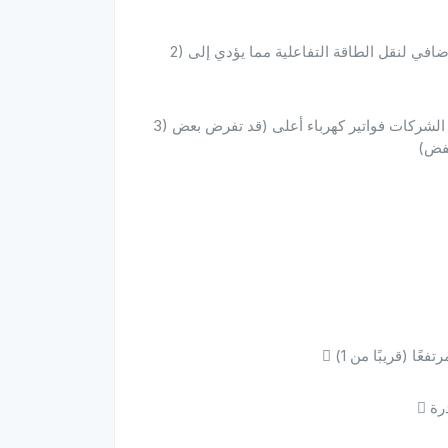
2) إهدار سعة المعدات: تحتاج المولدات والمحولات إلى تصميم إضافي لنقل الطاقة التفاعلية مما يؤدي إلى
3) زيادة تكلفة الكهرباء: قد يؤدي انخفاض معامل القدرة إلى دفع الشركات فواتير كهرباء أعلى (قد تفرض بعض