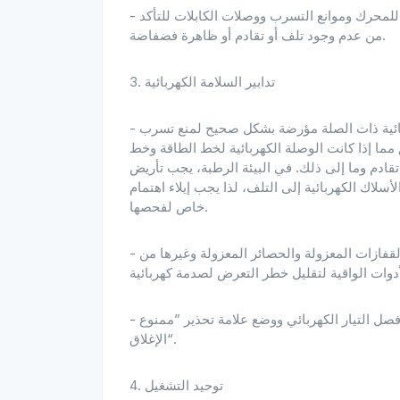
- الفحص والصيانة الدورية: تحقق بانتظام من مقاومة العزل للمحرك وموانع التسرب ووصلات الكابلات للتأكد
من عدم وجود تلف أو تقادم أو ظاهرة فضفاضة.
3. تدابير السلامة الكهربائية
- حماية التأريض: تأكد من أن المحرك وجميع المعدات الكهربائية ذات الصلة مؤرضة بشكل صحيح لمنع تسرب
ما إذا كانت الوصلة الكهربائية لخط الطاقة وخط
قادم وما إلى ذلك. في البيئة الرطبة، يجب تأريض
لاك الكهربائية إلى التلف، لذا يجب إيلاء اهتمام
خاص لفحصها.
- استخدم أدوات معزولة: أثناء التشغيل، حاول استخدام القفازات المعزولة والحصائر المعزولة وغيرها من
- افصل الطاقة: قبل صيانة المحرك أو إصلاحه، تأكد من فصل التيار الكهربائي ووضع علامة تحذير ”ممنوع
الإغلاق“.
4. توحيد التشغيل