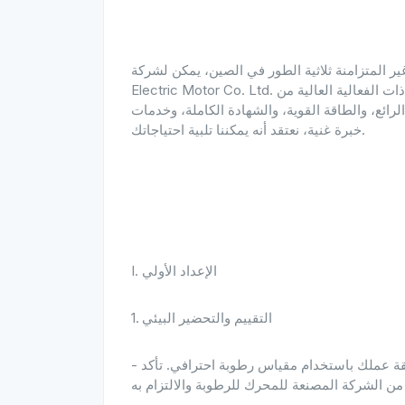
زامنة ثلاثية الطور في الصين، يمكن لشركة Shandong Fuxing
Electric Motor Co. Ltd. إنتاج العديد من سلاسل المحركات غير المتزامنة ثلاثية الطور ذات الفعالية العالية من
اقة القوية، والشهادة الكاملة، وخدمات OEM و ODM الاحترافية للعملاء. مع
خبرة غنية، نعتقد أنه يمكننا تلبية احتياجاتك.
I. الإعداد الأولي
1. التقييم والتحضير البيئي
- مراقبة الرطوبة: أولاً، قم بمراقبة مستوى الرطوبة في منطقة عملك باستخدام مقياس رطوبة احترافي. تأكد