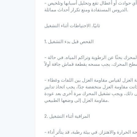
- الإبلاغ عن الحوادث وتسجيلها: الاحتفاظ بسجلات مفصلة عن أي حوادث أو أعطال تقع وتحليل أسبابها وتلخيص
الدروس المستفادة ومنع تكرار أحداث مماثلة.
ثانيًا. الاحتياطات أثناء التشغيل
1. الفحص قبل بدء التشغيل
- فحص المحرك: قبل بدء تشغيل المحرك، تحقق من مظهر المحرك بحثًا عن الرطوبة وتراكم المياه. في حالة
- قم بقياس مقاومة العزل للمحرك: استخدم جهاز اختبار مقاومة العزل لقياس مقاومة العزل بين اللفات وغطاء
انت مقاومة العزل منخفضة جدًا، يجب اتخاذ تدابير
لى ذلك، ويجب تشغيل المحرك مرة أخرى بعد عودة
مقاومة العزل إلى وضعها الطبيعي.
2. المراقبة أثناء التشغيل
- انتبه جيدًا لحالة تشغيل المحرك: بما في ذلك الصوت ودرجة الحرارة والاهتزاز. في بيئة رطبة، قد يتأثر أداء