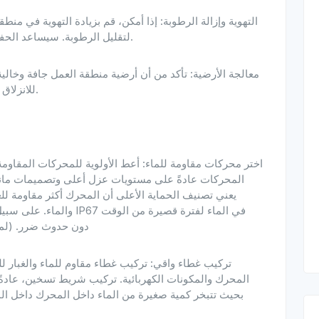
لتقليل الرطوبة. سيساعد الحفاظ على دوران الهواء على تقليل تكاثف بخار الماء.
للانزلاق أو مواد ماصة لتغطية الأرضية لتقليل خطر الانزلاق.
المحركات عادةً على مستويات عزل أعلى وتصميمات مانع
والماء. على سبيل المثال،
دون حدوث ضرر. (لمعر
المحرك والمكونات الكهربائية. تركيب شريط تسخين، عادة
بحيث تتبخر كمية صغيرة من الماء داخل المحرك داخل 