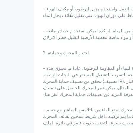
- التهوية وإزالة الرطوبة: إذا أمكن، قم بزيادة التهوية في منطقة العمل واستخدم مزيل الرطوبة أو مكيف الهواء
- معالجة الأرضية: تأكد من أن أرضية منطقة العمل جافة وخالية من المياه الراكدة. يمكن استخدام حصائر مانعة
2. اختيار المحرك وحمايته
- اختر محركات مقاومة للماء: أعط الأولوية للمحركات المقاومة للماء أو المقاومة للرطوبة. عادةً ما تحتوي هذه
ة للتسرب للتشغيل المستقر في البيئات الرطبة.
تحقق من تصنيف حماية المحرك (تصنيف IP). يعني تصنيف الحماية الأعلى أن المحرك أكثر مقاومة للغبار
 يمكن غمر المحرك الحاصل على تصنيف IP67 في الماء لفترة قصيرة من الوقت
فة المزيد عن تصنيفات حماية المحرك انقر هنا)
- تركيب غطاء واقي: تركيب غطاء مقاوم للماء والغبار للمحرك لمنع الماء من التلامس المباشر مع جسم
ً ما يتم تركيبه داخل شريط تسخين لفائف المحرك
المحرك بسرعة لتجنب حدوث قصر في دائرة الملف