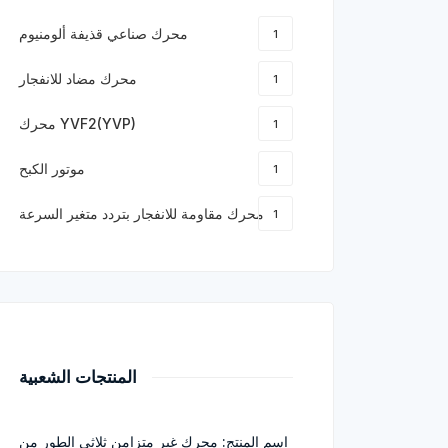
محرك صناعي قذيفة ألومنيوم
1
محرك مضاد للانفجار
1
محرك YVF2(YVP)
1
موتور الكبح
1
محرك مقاومة للانفجار بتردد متغير السرعة
1
المنتجات الشعبية
اسم المنتج: محرك غير متزامن ثلاثي الطور من