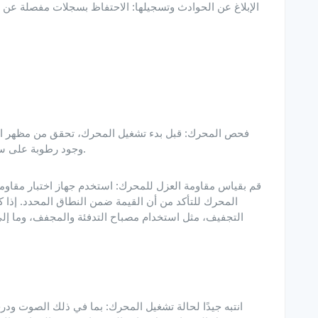
وجود رطوبة على سطح المحرك، يجب مسحه بقطعة قماش جافة أولاً.
المحرك للتأكد من أن القيمة ضمن النطاق المحدد. إذا ك
التجفيف، مثل استخدام مصباح التدفئة والمجفف، وما إ