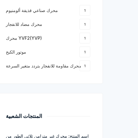
محرك صناعي قذيفة ألومنيوم
1
محرك مضاد للانفجار
1
محرك YVF2(YVP)
1
موتور الكبح
1
محرك مقاومة للانفجار بتردد متغير السرعة
1
المنتجات الشعبية
اسم المنتج: محرك غير متزامن ثلاثي الطور من