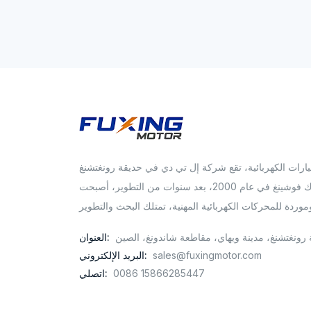
ارات الكهربائية، تقع شركة إل تي دي في حديقة رونغتشنغ
شياتشوانغ الصناعية.. تأسس محرك فوشينغ في عام 2000، بعد سنوات من التطوير، أصبحت
رونغتشنغ، مدينة ويهاي، مقاطعة شاندونغ، الصين
العنوان:
sales@fuxingmotor.com
البريد الإلكتروني:
0086 15866285447
اتصلي: