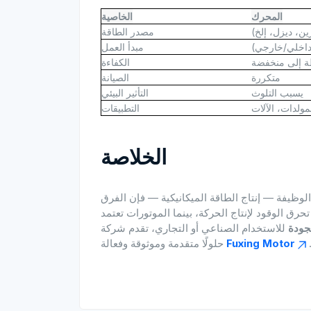
المحرك
الخاصية
ين، ديزل، إلخ)
مصدر الطاقة
(داخلي/خارجي)
مبدأ العمل
 إلى منخفضة
الكفاءة
متكررة
الصيانة
يسبب التلوث
التأثير البيئي
مولدات، الآلات
التطبيقات
الخلاصة
وظيفة — إنتاج الطاقة الميكانيكية — فإن الفرق
حرق الوقود لإنتاج الحركة، بينما الموتورات تعتمد
لجودة
للاستخدام الصناعي أو التجاري، تقدم شركة
تقدمة وموثوقة وفعالة.
Fuxing Motor