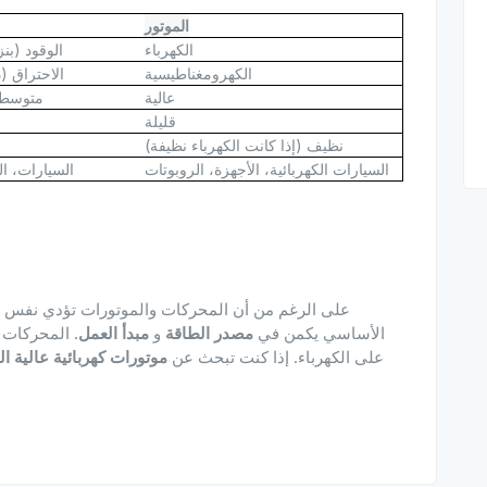
الموتور
الكهرباء
الوقود (بنز
الكهرومغناطيسية
الاحتراق 
عالية
متوسطة
قليلة
نظيف (إذا كانت الكهرباء نظيفة)
السيارات الكهربائية، الأجهزة، الروبوتات
السيارات، ال
على الرغم من أن المحركات والموتورات تؤدي نفس ال
الأساسي يكمن في
مصدر الطاقة
و
مبدأ العمل
. المحركات ت
على الكهرباء. إذا كنت تبحث عن
موتورات كهربائية عالية ا
حلولًا م