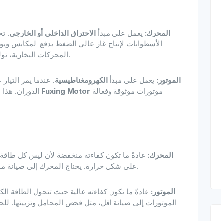
المحرك:
يعمل على مبدأ
الاحتراق الداخلي أو الخارجي
. ت
الأسطوانات لإنتاج غاز عالي الضغط يدفع المكابس ويو
المحركات البخارية، تولد الطاقة خارج المحرك وتنقلها للأجزاء الميكانيكية.
الموتور:
يعمل على مبدأ
الكهرومغناطيسية
. عندما يمر التيا
موتورات موثوقة وفعالة
Fuxing Motor
الدوران. هذا الدوران يمكن أن يحرك الآلات مباشرة. توفر شركة
المحرك:
عادةً ما تكون كفاءته منخفضة لأن ليس كل طاقة ا
على شكل حرارة. يحتاج المحرك إلى صيانة منتظمة، مثل تغيير الزيت والفلاتر وشمعات الإشعال.
الموتور:
عادةً ما تكون كفاءته عالية حيث تتحول الطاقة الكهر
الموتورات إلى صيانة أقل، مثل فحص المحامل وتزييتها. للح