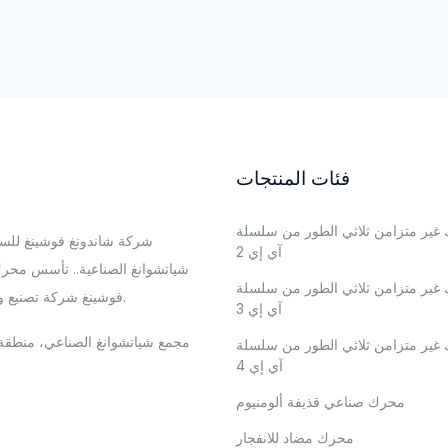
فئات المنتجات
غير متزامن ثلاثي الطور من سلسلة
شركة شاندونغ فوشينغ للسي
آي إي 2
غير متزامن ثلاثي الطور من سلسلة
فوشينغ شركة تصنيع وموردة للمحركات الكهربائية المهنية، تمتلك البحث والتطوير.
آي إي 3
مجمع شياتشوانغ الصناعي، منطقة 
غير متزامن ثلاثي الطور من سلسلة
آي إي 4
محرك صناعي قذيفة ألومنيوم
محرك مضاد للانفجار