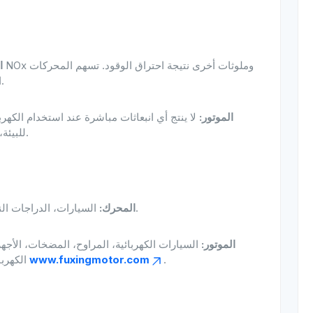
ا
التقليدية في تلوث الهواء وانبعاثات الغازات الدفيئة.
الموتور:
لا ينتج أي انبعاثات مباشرة عند استخدام الكهربا
للبيئة، خاصة عند استخدامها مع مصادر الطاقة المتجددة.
السيارات، الدراجات النارية، الطائرات، السفن، المولدات، والآلات الثقيلة.
المحرك:
الموتور:
السيارات الكهربائية، المراوح، المضخات، الأجهزة
.
www.fuxingmotor.com
الكهربائية. يمكن العثور على حلول موتورات موثوقة على